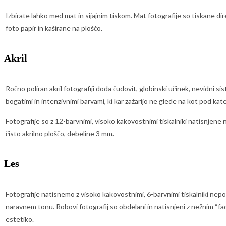
Izbirate lahko med mat in sijajnim tiskom. Mat fotografije so tiskane di
foto papir in kaširane na ploščo.
Akril
Ročno poliran akril fotografiji doda čudovit, globinski učinek, nevidni si
bogatimi in intenzivnimi barvami, ki kar zažarijo ne glede na kot pod kat
Fotografije so z 12-barvnimi, visoko kakovostnimi tiskalniki natisnjene 
čisto akrilno ploščo, debeline 3 mm.
Les
Fotografije natisnemo z visoko kakovostnimi, 6-barvnimi tiskalniki ne
naravnem tonu. Robovi fotografij so obdelani in natisnjeni z nežnim 
estetiko.