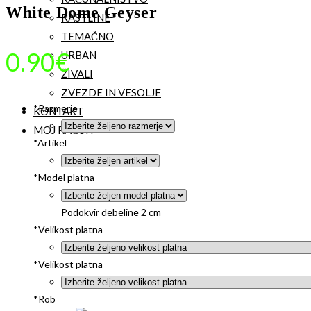
White Dome Geyser
RASTLINE
TEMAČNO
0.90
€
URBAN
ŽIVALI
ZVEZDE IN VESOLJE
*
Razmerje
KONTAKT
MOJ RAČUN
*
Artikel
*
Model platna
Podokvir debeline 2 cm
*
Velikost platna
*
Velikost platna
*
Rob