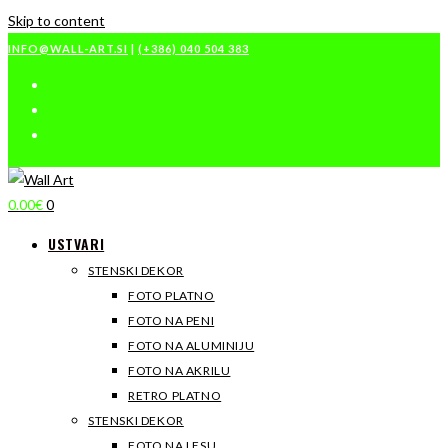
Skip to content
INFO@WALL-ART.SI
|
(+386) 040 504 383
0.00
€
0
USTVARI
STENSKI DEKOR
FOTO PLATNO
FOTO NA PENI
FOTO NA ALUMINIJU
FOTO NA AKRILU
RETRO PLATNO
STENSKI DEKOR
FOTO NA LESU