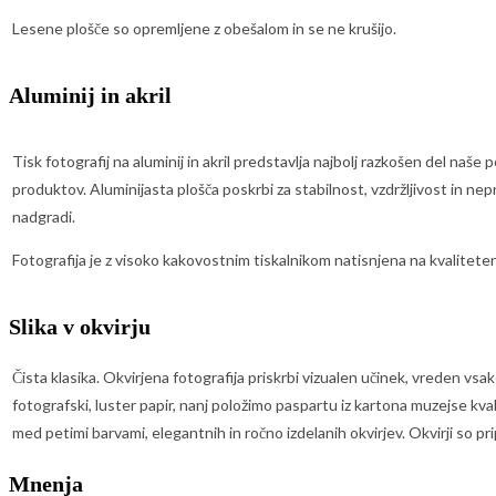
Lesene plošče so opremljene z obešalom in se ne krušijo.
Aluminij in akril
Tisk fotografij na aluminij in akril predstavlja najbolj razkošen del naše
produktov. Aluminijasta plošča poskrbi za stabilnost, vzdržljivost in nep
nadgradi.
Fotografija je z visoko kakovostnim tiskalnikom natisnjena na kvaliteten
Slika v okvirju
Čista klasika. Okvirjena fotografija priskrbi vizualen učinek, vreden vs
fotografski, luster papir, nanj položimo paspartu iz kartona muzejse kval
med petimi barvami, elegantnih in ročno izdelanih okvirjev. Okvirji so pri
Mnenja