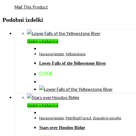
Mail This Product
Podobni izdelki
Dodaj v košarico
Naravne lepote
,
Yellowstone
Lower Falls of the Yellowstone River
0.90
€
Dodaj v košarico
Naravne lepote
,
Petrified Forest
,
Zvezde in vesolje
Stars over Hoodoo Ridge