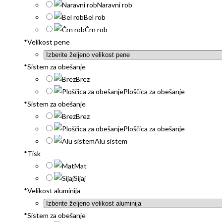
Naravni rob
Bel rob
Črn rob
*
Velikost pene
*
Sistem za obešanje
Brez
Ploščica za obešanje
*
Sistem za obešanje
Brez
Ploščica za obešanje
Alu sistem
*
Tisk
Mat
Sijaj
*
Velikost aluminija
*
Sistem za obešanje