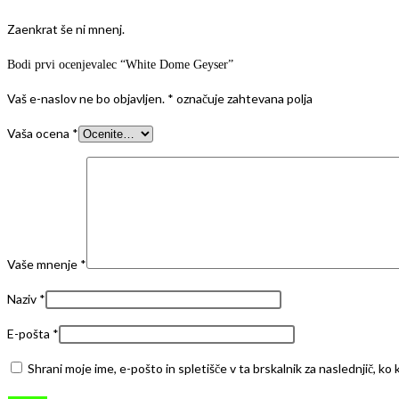
Zaenkrat še ni mnenj.
Bodi prvi ocenjevalec “White Dome Geyser”
Vaš e-naslov ne bo objavljen.
*
označuje zahtevana polja
Vaša ocena
*
Vaše mnenje
*
Naziv
*
E-pošta
*
Shrani moje ime, e-pošto in spletišče v ta brskalnik za naslednjič, k