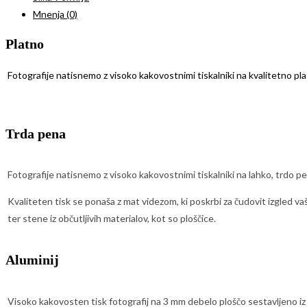
Mnenja (0)
Platno
Fotografije natisnemo z visoko kakovostnimi tiskalniki na kvalitetno pl
Trda pena
Fotografije natisnemo z visoko kakovostnimi tiskalniki na lahko, trdo p
Kvaliteten tisk se ponaša z mat videzom, ki poskrbi za čudovit izgled va
ter stene iz občutljivih materialov, kot so ploščice.
Aluminij
Visoko kakovosten tisk fotografij na 3 mm debelo ploščo sestavljeno iz č