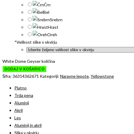
Črn
Bel
Srebrn
Hrast
Oreh
*
Velikost slike v okvirju
White Dome Geyser količina
DODAJ V KOŠARICO
Šifra:
36314362671
Kategoriji:
Naravne lepote
,
Yellowstone
Platno
Trda pena
Aluminij
Akril
Les
Aluminij in akril
Slika v okvirju