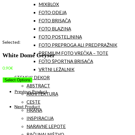
MIXBLOX
FOTO ODEJA
FOTO BRISAČA
FOTO BLAZINA
FOTO POSTELJNINA
Selected:
FOTO PREPROGA ALI PREDPRAŽNIK
PREMIUM FOTO VREČKA – TOTE
White Dome Geyser
FOTO ŠPORTNA BRISAČA
0.90
€
VRTNI LEŽALNIK
STENSKI DEKOR
Select Options
ABSTRACT
Previous Product
ARHITEKTURA
CESTE
Next Product
HRANA
INSPIRACIJA
NARAVNE LEPOTE
RAČUNALNIŠTVO