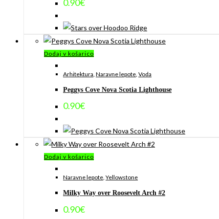
0.90
€
Dodaj v košarico
Arhitektura
,
Naravne lepote
,
Voda
Peggys Cove Nova Scotia Lighthouse
0.90
€
Dodaj v košarico
Naravne lepote
,
Yellowstone
Milky Way over Roosevelt Arch #2
0.90
€