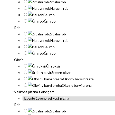
Zrcalni rob
Naravni rob
Bel rob
Črn rob
*
Rob
Zrcalni rob
Naravni rob
Bel rob
Črn rob
*
Okvir
Črn okvir
Srebrn okvir
Okvir v barvi hrasta
Okvir v barvi oreha
*
Velikost platna z okvirjem
*
Rob
Zrcalni rob