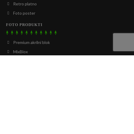
Retro platno
Foto poster
FOTO PRODUKTI
Premium akrilni blok
MixBlox
Foto odeja
Foto brisača
Foto blazina
Foto posteljnina
Foto predpražnik ali preproga
Premium foto vrečka - tote
Športna foto brisača
Foto ležalnik