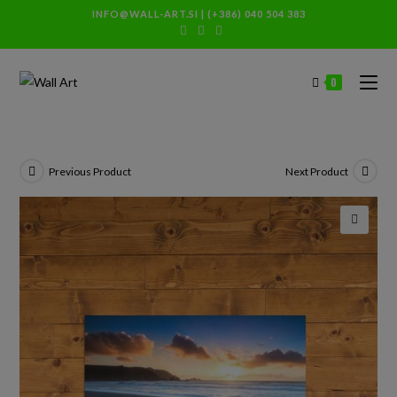
INFO@WALL-ART.SI
|
(+386) 040 504 383
0
Previous Product
Next Product
🔍