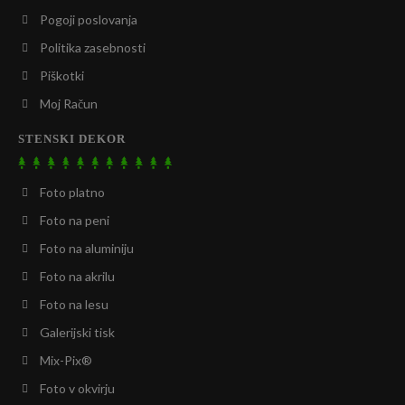
Pogoji poslovanja
Politika zasebnosti
Piškotki
Moj Račun
STENSKI DEKOR
Foto platno
Foto na peni
Foto na aluminiju
Foto na akrilu
Foto na lesu
Galerijski tisk
Mix-Pix®
Foto v okvirju