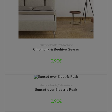
DODAJ V KOŠARICO
Naravne lepote
,
Yellowstone
Chipmunk & Beehive Geyser
0.90
€
DODAJ V KOŠARICO
Naravne lepote
,
Yellowstone
Sunset over Electric Peak
0.90
€