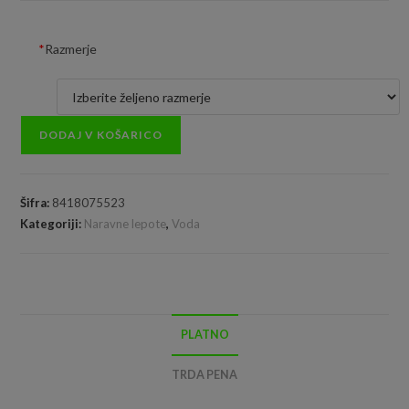
*
Razmerje
DODAJ V KOŠARICO
Šifra:
8418075523
Kategoriji:
Naravne lepote
,
Voda
PLATNO
TRDA PENA