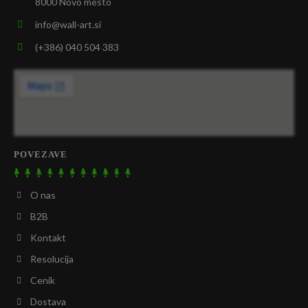
8000 Novo mesto
info@wall-art.si
(+386) 040 504 383
POVEZAVE
O nas
B2B
Kontakt
Resolucija
Cenik
Dostava