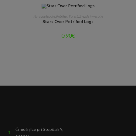
DODAJ V KOŠARICO
Naravne lepote
,
Petrified Forest
,
Zvezde in vesolje
Stars Over Petrified Logs
0.90
€
Črmošnjice pri Stopičah 9,