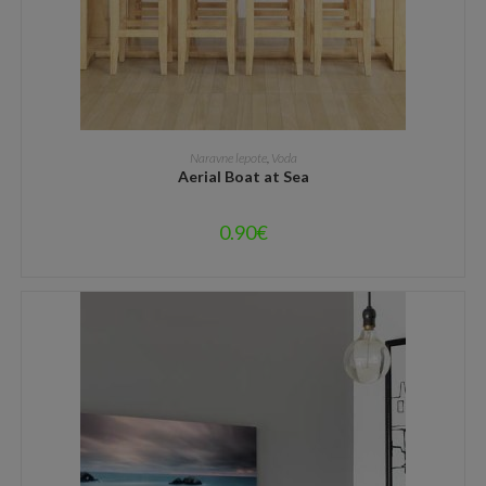
DODAJ V KOŠARICO
Naravne lepote
,
Voda
Aerial Boat at Sea
0.90
€