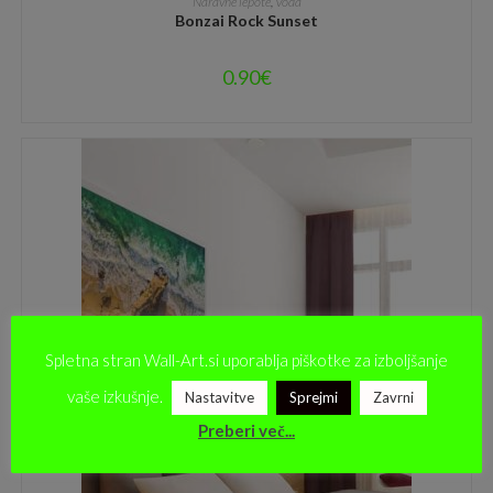
Naravne lepote
,
Voda
Bonzai Rock Sunset
0.90
€
Spletna stran Wall-Art.si uporablja piškotke za izboljšanje
vaše izkušnje.
Nastavitve
Sprejmi
Zavrni
Preberi več...