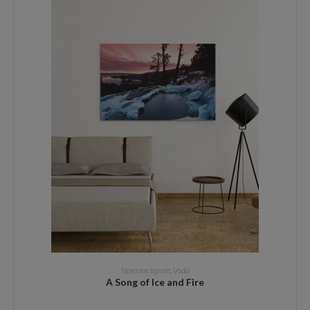
DODAJ V KOŠARICO
Naravne lepote
,
Voda
A Song of Ice and Fire