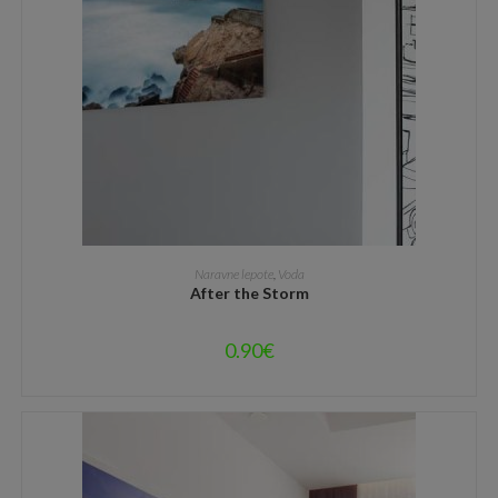
DODAJ V KOŠARICO
Naravne lepote
,
Voda
After the Storm
0.90
€