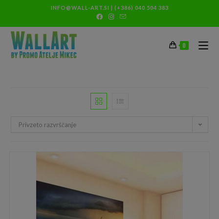
INFO@WALL-ART.SI
|
(+386) 040 504 383
0
Privzeto razvrščanje