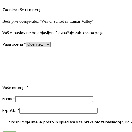
Zaenkrat še ni mnenj.
Bodi prvi ocenjevalec “Winter sunset in Lamar Valley”
Vaš e-naslov ne bo objavljen.
*
označuje zahtevana polja
Vaša ocena
*
Vaše mnenje
*
Naziv
*
E-pošta
*
Shrani moje ime, e-pošto in spletišče v ta brskalnik za naslednjič, k