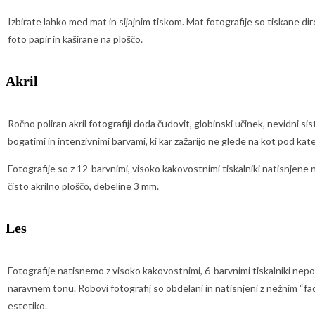
Izbirate lahko med mat in sijajnim tiskom. Mat fotografije so tiskane di
foto papir in kaširane na ploščo.
Akril
Ročno poliran akril fotografiji doda čudovit, globinski učinek, nevidni si
bogatimi in intenzivnimi barvami, ki kar zažarijo ne glede na kot pod kat
Fotografije so z 12-barvnimi, visoko kakovostnimi tiskalniki natisnjene 
čisto akrilno ploščo, debeline 3 mm.
Les
Fotografije natisnemo z visoko kakovostnimi, 6-barvnimi tiskalniki ne
naravnem tonu. Robovi fotografij so obdelani in natisnjeni z nežnim 
estetiko.