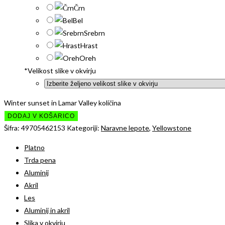
Črn
Bel
Srebrn
Hrast
Oreh
*
Velikost slike v okvirju
Winter sunset in Lamar Valley količina
DODAJ V KOŠARICO
Šifra:
49705462153
Kategoriji:
Naravne lepote
,
Yellowstone
Platno
Trda pena
Aluminij
Akril
Les
Aluminij in akril
Slika v okvirju