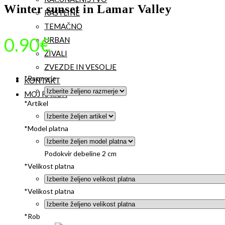
Winter sunset in Lamar Valley
RASTLINE
TEMAČNO
0.90
€
URBAN
ŽIVALI
ZVEZDE IN VESOLJE
*
Razmerje
KONTAKT
MOJ RAČUN
*
Artikel
*
Model platna
Podokvir debeline 2 cm
*
Velikost platna
*
Velikost platna
*
Rob