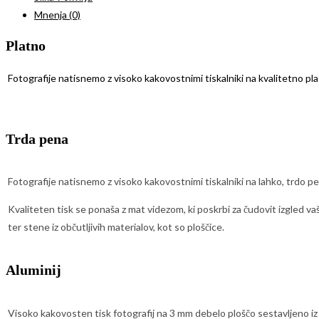
Mnenja (0)
Platno
Fotografije natisnemo z visoko kakovostnimi tiskalniki na kvalitetno pl
Trda pena
Fotografije natisnemo z visoko kakovostnimi tiskalniki na lahko, trdo p
Kvaliteten tisk se ponaša z mat videzom, ki poskrbi za čudovit izgled va
ter stene iz občutljivih materialov, kot so ploščice.
Aluminij
Visoko kakovosten tisk fotografij na 3 mm debelo ploščo sestavljeno iz č