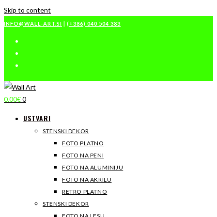
Skip to content
INFO@WALL-ART.SI
|
(+386) 040 504 383
0.00
€
0
USTVARI
STENSKI DEKOR
FOTO PLATNO
FOTO NA PENI
FOTO NA ALUMINIJU
FOTO NA AKRILU
RETRO PLATNO
STENSKI DEKOR
FOTO NA LESU