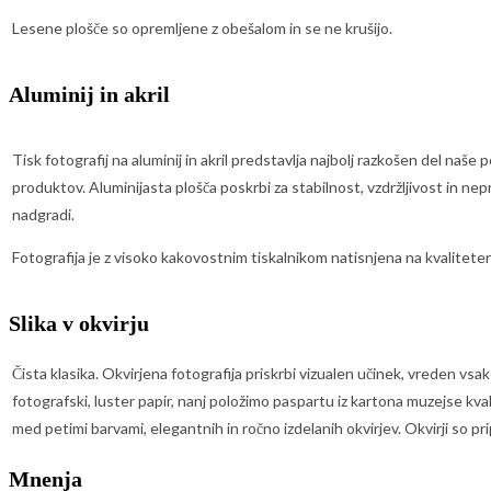
Lesene plošče so opremljene z obešalom in se ne krušijo.
Aluminij in akril
Tisk fotografij na aluminij in akril predstavlja najbolj razkošen del naše
produktov. Aluminijasta plošča poskrbi za stabilnost, vzdržljivost in nep
nadgradi.
Fotografija je z visoko kakovostnim tiskalnikom natisnjena na kvaliteten
Slika v okvirju
Čista klasika. Okvirjena fotografija priskrbi vizualen učinek, vreden vs
fotografski, luster papir, nanj položimo paspartu iz kartona muzejse kval
med petimi barvami, elegantnih in ročno izdelanih okvirjev. Okvirji so pri
Mnenja