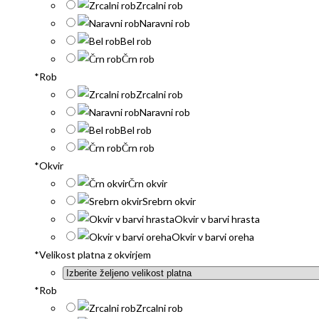
Zrcalni rob
Naravni rob
Bel rob
Črn rob
*
Rob
Zrcalni rob
Naravni rob
Bel rob
Črn rob
*
Okvir
Črn okvir
Srebrn okvir
Okvir v barvi hrasta
Okvir v barvi oreha
*
Velikost platna z okvirjem
*
Rob
Zrcalni rob