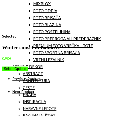
MIXBLOX
FOTO ODEJA
FOTO BRISAČA
FOTO BLAZINA
FOTO POSTELJNINA
Selected:
FOTO PREPROGA ALI PREDPRAŽNIK
PREMIUM FOTO VREČKA – TOTE
Winter sunset in Lamar…
FOTO ŠPORTNA BRISAČA
0.90
€
VRTNI LEŽALNIK
STENSKI DEKOR
Select Options
ABSTRACT
Previous Product
ARHITEKTURA
CESTE
Next Product
HRANA
INSPIRACIJA
NARAVNE LEPOTE
RAČUNALNIŠTVO