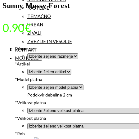
Sunny Mossy Forest
RASTLINE
TEMAČNO
0.90
€
URBAN
ŽIVALI
ZVEZDE IN VESOLJE
*
Razmerje
KONTAKT
MOJ RAČUN
*
Artikel
*
Model platna
Podokvir debeline 2 cm
*
Velikost platna
*
Velikost platna
*
Rob