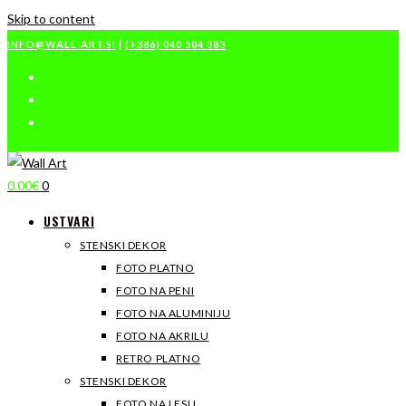
Skip to content
INFO@WALL-ART.SI
|
(+386) 040 504 383
0.00
€
0
USTVARI
STENSKI DEKOR
FOTO PLATNO
FOTO NA PENI
FOTO NA ALUMINIJU
FOTO NA AKRILU
RETRO PLATNO
STENSKI DEKOR
FOTO NA LESU