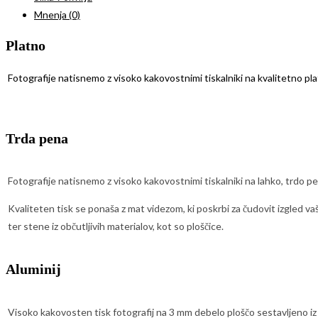
Mnenja (0)
Platno
Fotografije natisnemo z visoko kakovostnimi tiskalniki na kvalitetno pl
Trda pena
Fotografije natisnemo z visoko kakovostnimi tiskalniki na lahko, trdo p
Kvaliteten tisk se ponaša z mat videzom, ki poskrbi za čudovit izgled va
ter stene iz občutljivih materialov, kot so ploščice.
Aluminij
Visoko kakovosten tisk fotografij na 3 mm debelo ploščo sestavljeno iz č