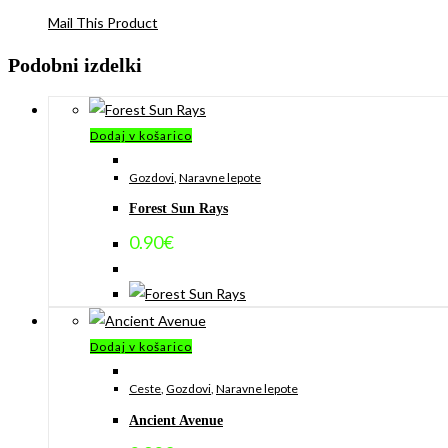
Mail This Product
Podobni izdelki
Dodaj v košarico
Gozdovi
,
Naravne lepote
Forest Sun Rays
0.90
€
Dodaj v košarico
Ceste
,
Gozdovi
,
Naravne lepote
Ancient Avenue