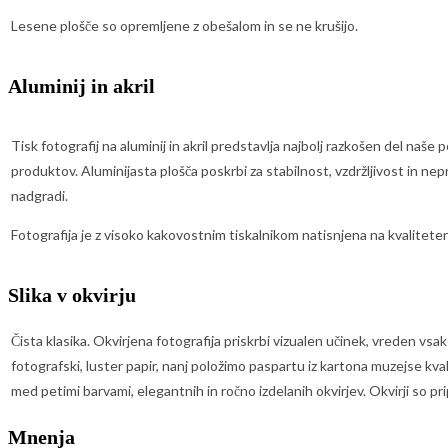
Lesene plošče so opremljene z obešalom in se ne krušijo.
Aluminij in akril
Tisk fotografij na aluminij in akril predstavlja najbolj razkošen del naše
produktov. Aluminijasta plošča poskrbi za stabilnost, vzdržljivost in nep
nadgradi.
Fotografija je z visoko kakovostnim tiskalnikom natisnjena na kvaliteten
Slika v okvirju
Čista klasika. Okvirjena fotografija priskrbi vizualen učinek, vreden vs
fotografski, luster papir, nanj položimo paspartu iz kartona muzejse kval
med petimi barvami, elegantnih in ročno izdelanih okvirjev. Okvirji so pri
Mnenja