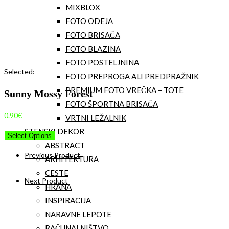
MIXBLOX
FOTO ODEJA
FOTO BRISAČA
FOTO BLAZINA
FOTO POSTELJNINA
Selected:
FOTO PREPROGA ALI PREDPRAŽNIK
PREMIUM FOTO VREČKA – TOTE
Sunny Mossy Forest
FOTO ŠPORTNA BRISAČA
0.90
€
VRTNI LEŽALNIK
STENSKI DEKOR
Select Options
ABSTRACT
Previous Product
ARHITEKTURA
CESTE
Next Product
HRANA
INSPIRACIJA
NARAVNE LEPOTE
RAČUNALNIŠTVO