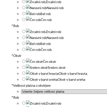
Zrcalni rob
Naravni rob
Bel rob
Črn rob
*
Rob
Zrcalni rob
Naravni rob
Bel rob
Črn rob
*
Okvir
Črn okvir
Srebrn okvir
Okvir v barvi hrasta
Okvir v barvi oreha
*
Velikost platna z okvirjem
*
Rob
Zrcalni rob