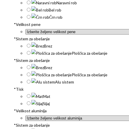
Naravni rob
Bel rob
Črn rob
*
Velikost pene
*
Sistem za obešanje
Brez
Ploščica za obešanje
*
Sistem za obešanje
Brez
Ploščica za obešanje
Alu sistem
*
Tisk
Mat
Sijaj
*
Velikost aluminija
*
Sistem za obešanje