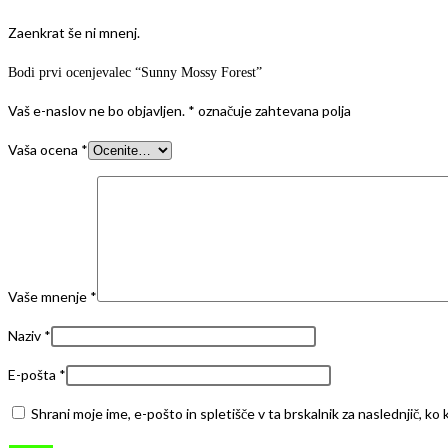
Zaenkrat še ni mnenj.
Bodi prvi ocenjevalec “Sunny Mossy Forest”
Vaš e-naslov ne bo objavljen.
*
označuje zahtevana polja
Vaša ocena
*
Vaše mnenje
*
Naziv
*
E-pošta
*
Shrani moje ime, e-pošto in spletišče v ta brskalnik za naslednjič, k