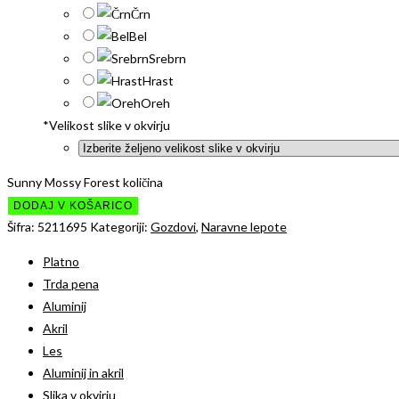
Črn
Bel
Srebrn
Hrast
Oreh
*
Velikost slike v okvirju
Sunny Mossy Forest količina
DODAJ V KOŠARICO
Šifra:
5211695
Kategoriji:
Gozdovi
,
Naravne lepote
Platno
Trda pena
Aluminij
Akril
Les
Aluminij in akril
Slika v okvirju