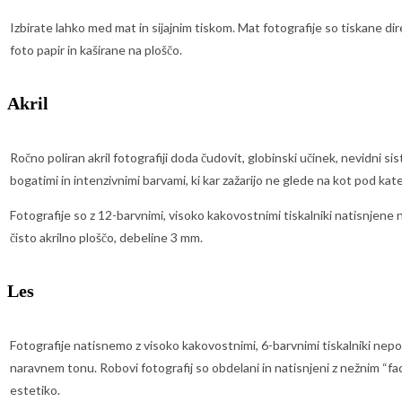
Izbirate lahko med mat in sijajnim tiskom. Mat fotografije so tiskane di
foto papir in kaširane na ploščo.
Akril
Ročno poliran akril fotografiji doda čudovit, globinski učinek, nevidni si
bogatimi in intenzivnimi barvami, ki kar zažarijo ne glede na kot pod kat
Fotografije so z 12-barvnimi, visoko kakovostnimi tiskalniki natisnjene 
čisto akrilno ploščo, debeline 3 mm.
Les
Fotografije natisnemo z visoko kakovostnimi, 6-barvnimi tiskalniki ne
naravnem tonu. Robovi fotografij so obdelani in natisnjeni z nežnim 
estetiko.