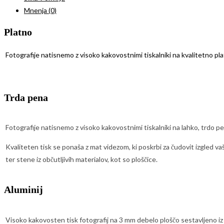
Mnenja (0)
Platno
Fotografije natisnemo z visoko kakovostnimi tiskalniki na kvalitetno pl
Trda pena
Fotografije natisnemo z visoko kakovostnimi tiskalniki na lahko, trdo p
Kvaliteten tisk se ponaša z mat videzom, ki poskrbi za čudovit izgled va
ter stene iz občutljivih materialov, kot so ploščice.
Aluminij
Visoko kakovosten tisk fotografij na 3 mm debelo ploščo sestavljeno iz č