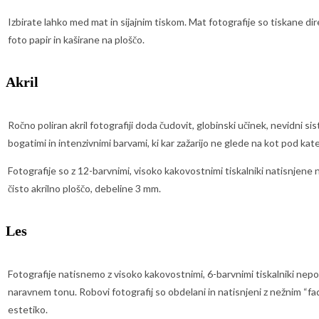
Izbirate lahko med mat in sijajnim tiskom. Mat fotografije so tiskane di
foto papir in kaširane na ploščo.
Akril
Ročno poliran akril fotografiji doda čudovit, globinski učinek, nevidni si
bogatimi in intenzivnimi barvami, ki kar zažarijo ne glede na kot pod kat
Fotografije so z 12-barvnimi, visoko kakovostnimi tiskalniki natisnjene 
čisto akrilno ploščo, debeline 3 mm.
Les
Fotografije natisnemo z visoko kakovostnimi, 6-barvnimi tiskalniki ne
naravnem tonu. Robovi fotografij so obdelani in natisnjeni z nežnim 
estetiko.