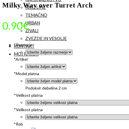
Milky Way over Turret Arch
RASTLINE
TEMAČNO
0.90
€
URBAN
ŽIVALI
ZVEZDE IN VESOLJE
*
Razmerje
KONTAKT
MOJ RAČUN
*
Artikel
*
Model platna
Podokvir debeline 2 cm
*
Velikost platna
*
Velikost platna
*
Rob