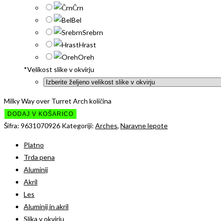
Črn
Bel
Srebrn
Hrast
Oreh
*
Velikost slike v okvirju
Milky Way over Turret Arch količina
DODAJ V KOŠARICO
Šifra:
9631070926
Kategoriji:
Arches
,
Naravne lepote
Platno
Trda pena
Aluminij
Akril
Les
Aluminij in akril
Slika v okvirju