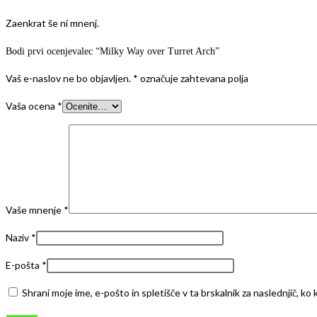
Zaenkrat še ni mnenj.
Bodi prvi ocenjevalec “Milky Way over Turret Arch”
Vaš e-naslov ne bo objavljen.
*
označuje zahtevana polja
Vaša ocena
*
Vaše mnenje
*
Naziv
*
E-pošta
*
Shrani moje ime, e-pošto in spletišče v ta brskalnik za naslednjič, k