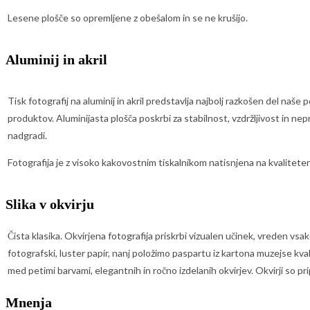
Lesene plošče so opremljene z obešalom in se ne krušijo.
Aluminij in akril
Tisk fotografij na aluminij in akril predstavlja najbolj razkošen del naše
produktov. Aluminijasta plošča poskrbi za stabilnost, vzdržljivost in nep
nadgradi.
Fotografija je z visoko kakovostnim tiskalnikom natisnjena na kvaliteten
Slika v okvirju
Čista klasika. Okvirjena fotografija priskrbi vizualen učinek, vreden vs
fotografski, luster papir, nanj položimo paspartu iz kartona muzejse kval
med petimi barvami, elegantnih in ročno izdelanih okvirjev. Okvirji so pri
Mnenja