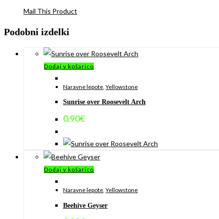
Mail This Product
Podobni izdelki
Dodaj v košarico
Naravne lepote
,
Yellowstone
Sunrise over Roosevelt Arch
0.90
€
Dodaj v košarico
Naravne lepote
,
Yellowstone
Beehive Geyser