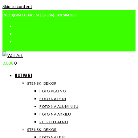
Skip to content
INFO@WALL-ART.SI
|
(+386) 040 504 383
0.00
€
0
USTVARI
STENSKI DEKOR
FOTO PLATNO
FOTO NA PENI
FOTO NA ALUMINIJU
FOTO NA AKRILU
RETRO PLATNO
STENSKI DEKOR
FOTO NA LESU