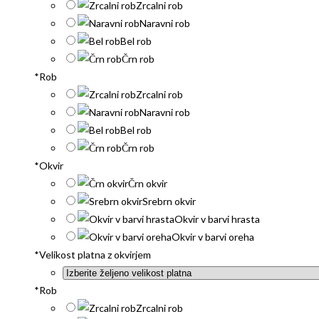
Zrcalni rob
Naravni rob
Bel rob
Črn rob
*
Rob
Zrcalni rob
Naravni rob
Bel rob
Črn rob
*
Okvir
Črn okvir
Srebrn okvir
Okvir v barvi hrasta
Okvir v barvi oreha
*
Velikost platna z okvirjem
*
Rob
Zrcalni rob