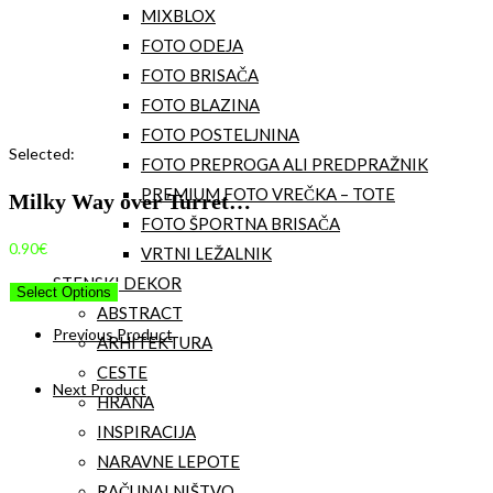
MIXBLOX
FOTO ODEJA
FOTO BRISAČA
FOTO BLAZINA
FOTO POSTELJNINA
Selected:
FOTO PREPROGA ALI PREDPRAŽNIK
PREMIUM FOTO VREČKA – TOTE
Milky Way over Turret…
FOTO ŠPORTNA BRISAČA
0.90
€
VRTNI LEŽALNIK
STENSKI DEKOR
Select Options
ABSTRACT
Previous Product
ARHITEKTURA
CESTE
Next Product
HRANA
INSPIRACIJA
NARAVNE LEPOTE
RAČUNALNIŠTVO