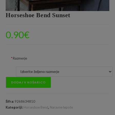
Horseshoe Bend Sunset
0.90
€
*
Razmerje
DODAJ V KOŠARICO
Šifra:
9268634810
Kategoriji:
Horseshoe Bend
,
Naravne lepote