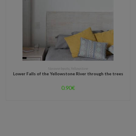
DODAJ V KOŠARICO
Naravne lepote
,
Yellowstone
Lower Falls of the Yellowstone River through the trees
0.90
€