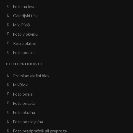
Foto na lesu
Galerijski tisk
Mix-Pix®
Foto v okvirju
Retro platno
Foto poster
FOTO PRODUKTI
Premium akrilni blok
MixBlox
Foto odeja
Foto brisača
Foto blazina
Foto posteljnina
Foto predpražnik ali preproga