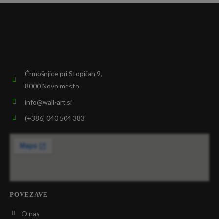
Črmošnjice pri Stopičah 9,
8000 Novo mesto
info@wall-art.si
(+386) 040 504 383
POVEZAVE
O nas