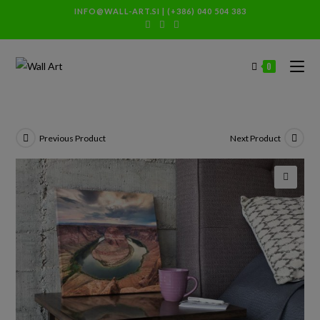
INFO@WALL-ART.SI
|
(+386) 040 504 383
0
Previous Product
Next Product
🔍