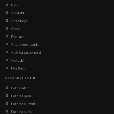
B2B
Kontakt
Resolucija
Cenik
Dostava
Pogoji poslovanja
Politika zasebnosti
Piškotki
Moj Račun
STENSKI DEKOR
Foto platno
Foto na peni
Foto na aluminiju
Foto na akrilu