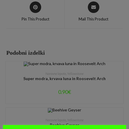
Pin This Product
Mail This Product
Podobni izdelki
DODAJ V KOŠARICO
Naravne lepote
,
Yellowstone
Super modra, krvava luna in Roosevelt Arch
0.90
€
DODAJ V KOŠARICO
Naravne lepote
,
Yellowstone
Beehive Geyser