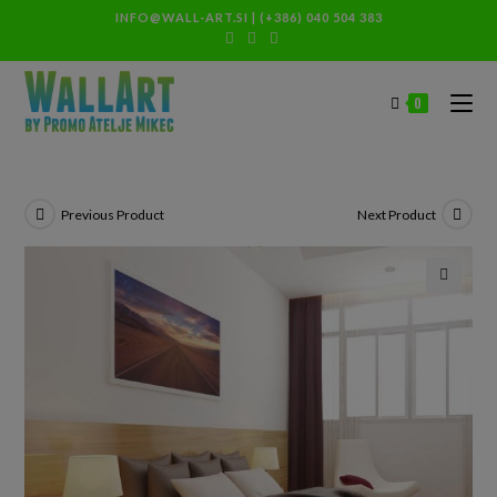
INFO@WALL-ART.SI
|
(+386) 040 504 383
0
Previous Product
Next Product
🔍