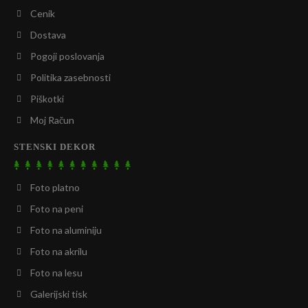
Cenik
Dostava
Pogoji poslovanja
Politika zasebnosti
Piškotki
Moj Račun
STENSKI DEKOR
Foto platno
Foto na peni
Foto na aluminiju
Foto na akrilu
Foto na lesu
Galerijski tisk