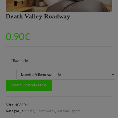
Death Valley Roadway
0.90
€
*
Razmerje
DODAJ V KOŠARICO
Šifra:
4068061
Kategorije:
Ceste
,
Death Valley
,
Naravne lepote