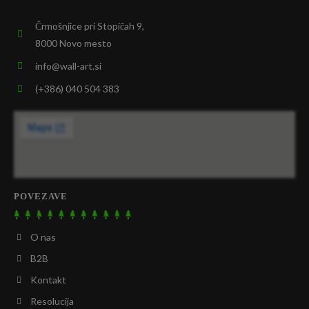
Črmošnjice pri Stopičah 9,
8000 Novo mesto
info@wall-art.si
(+386) 040 504 383
POVEZAVE
O nas
B2B
Kontakt
Resolucija