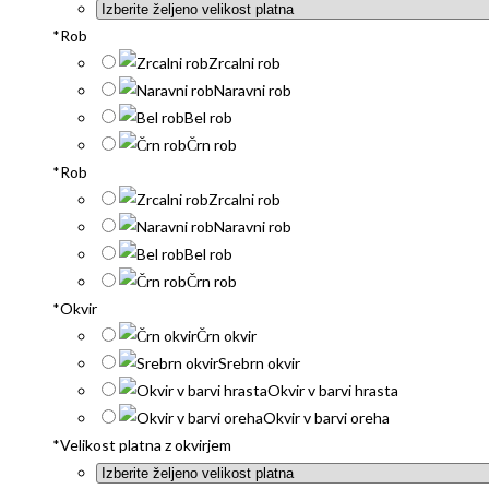
*
Rob
Zrcalni rob
Naravni rob
Bel rob
Črn rob
*
Rob
Zrcalni rob
Naravni rob
Bel rob
Črn rob
*
Okvir
Črn okvir
Srebrn okvir
Okvir v barvi hrasta
Okvir v barvi oreha
*
Velikost platna z okvirjem