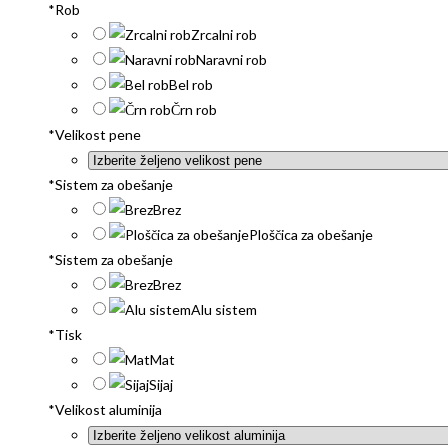
*
Rob
Zrcalni rob
Naravni rob
Bel rob
Črn rob
*
Velikost pene
*
Sistem za obešanje
Brez
Ploščica za obešanje
*
Sistem za obešanje
Brez
Alu sistem
*
Tisk
Mat
Sijaj
*
Velikost aluminija