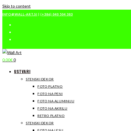
Skip to content
INFO@WALL-ART.SI
|
(+386) 040 504 383
0.00
€
0
USTVARI
STENSKI DEKOR
FOTO PLATNO
FOTO NA PENI
FOTO NA ALUMINIJU
FOTO NA AKRILU
RETRO PLATNO
STENSKI DEKOR
FOTO NA LESU