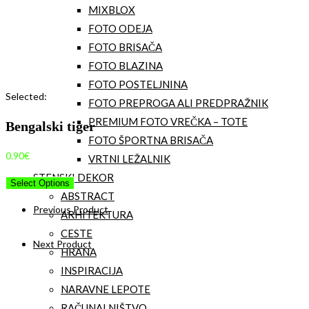
MIXBLOX
FOTO ODEJA
FOTO BRISAČA
FOTO BLAZINA
FOTO POSTELJNINA
Selected:
FOTO PREPROGA ALI PREDPRAŽNIK
PREMIUM FOTO VREČKA – TOTE
Bengalski tiger
FOTO ŠPORTNA BRISAČA
0.90
€
VRTNI LEŽALNIK
STENSKI DEKOR
Select Options
ABSTRACT
Previous Product
ARHITEKTURA
CESTE
Next Product
HRANA
INSPIRACIJA
NARAVNE LEPOTE
RAČUNALNIŠTVO