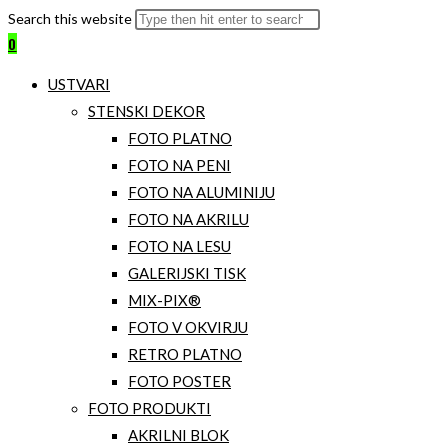
Search this website
0
USTVARI
STENSKI DEKOR
FOTO PLATNO
FOTO NA PENI
FOTO NA ALUMINIJU
FOTO NA AKRILU
FOTO NA LESU
GALERIJSKI TISK
MIX-PIX®
FOTO V OKVIRJU
RETRO PLATNO
FOTO POSTER
FOTO PRODUKTI
AKRILNI BLOK