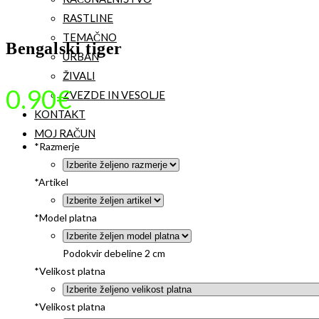
RASTLINE
TEMAČNO
Bengalski tiger
URBAN
ŽIVALI
0.90
€
ZVEZDE IN VESOLJE
KONTAKT
MOJ RAČUN
*
Razmerje
*
Artikel
*
Model platna
Podokvir debeline 2 cm
*
Velikost platna
*
Velikost platna